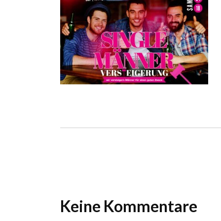
Ho
Wels im Bild
Da
Wels im Bild
Da
Planet first
Ab
Planet first
Ab
Alp
Alp
Keine Kommentare