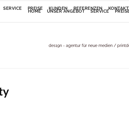
SERVICE
PREISE
KUNDEN
REFERENZEN
KONTAKT
HOME
UNSER ANGEBOT
SERVICE
PREIS
Trendautomobile
des19n - agentur für neue medien
/
print
tEvent
Trendautomobile
tEvent
Lory Auto Wels
entalm
Lory Auto Wels
entalm
Autoputzerei
myam Linz
Autoputzerei
myam Linz
Pluscar
lan Welkovic
Pluscar
lan Welkovic
Plusleasing
ty
schlmühle Gröbming
Plusleasing
schlmühle Gröbming
Schlafberatung Jost
fe Ring18
Schlafberatung Jost
fe Ring18
Schlafberatung Pachinger
partementhaus Beric
Schlafberatung Pachinger
partementhaus Beric
Dunstabzugsservice
tel Denk
Dunstabzugsservice