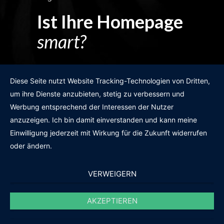
Ist Ihre Homepage
smart?
Egal wie man es dreht und wendet?
Diese Seite nutzt Website Tracking-Technologien von Dritten,
um ihre Dienste anzubieten, stetig zu verbessern und
Werbung entsprechend der Interessen der Nutzer
anzuzeigen. Ich bin damit einverstanden und kann meine
GRATIS WEBSITE-CHECK
Einwilligung jederzeit mit Wirkung für die Zukunft widerrufen
oder ändern.
VERWEIGERN
AKZEPTIEREN
© 2011-2020 |
des19n.at
|
iwant@des19n.at
|
+43 699 1990 19 19