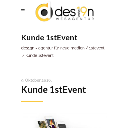
Kunde 1stEvent
des19n - agentur für neue medien
/
1stevent
/
kunde 1stevent
9. Oktober 2016
Kunde 1stEvent