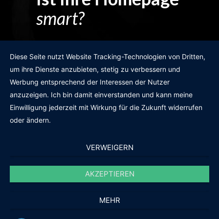
smart?
Egal wie man es dreht und wendet?
Diese Seite nutzt Website Tracking-Technologien von Dritten,
um ihre Dienste anzubieten, stetig zu verbessern und
Werbung entsprechend der Interessen der Nutzer
anzuzeigen. Ich bin damit einverstanden und kann meine
GRATIS WEBSITE-CHECK
Einwilligung jederzeit mit Wirkung für die Zukunft widerrufen
oder ändern.
VERWEIGERN
AKZEPTIEREN
© 2011-2020 |
des19n.at
|
iwant@des19n.at
|
+43 699 1990 19 19
MEHR
Ihre Full-Service Agentur. Daheim in