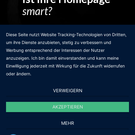
smart?
Egal wie man es dreht und wendet?
Diese Seite nutzt Website Tracking-Technologien von Dritten,
um ihre Dienste anzubieten, stetig zu verbessern und
Werbung entsprechend der Interessen der Nutzer
anzuzeigen. Ich bin damit einverstanden und kann meine
GRATIS WEBSITE-CHECK
Einwilligung jederzeit mit Wirkung für die Zukunft widerrufen
oder ändern.
VERWEIGERN
AKZEPTIEREN
© 2011-2020 |
des19n.at
|
iwant@des19n.at
|
+43 699 1990 19 19
MEHR
Ihre Full-Service Agentur. Daheim in