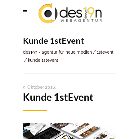
Kunde 1stEvent
des19n - agentur für neue medien
/
1stevent
/
kunde 1stevent
9. Oktober 2016
Kunde 1stEvent