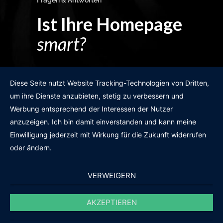
Fragen & Antworten
Ist Ihre Homepage
smart?
Egal wie man es dreht und wendet?
Diese Seite nutzt Website Tracking-Technologien von Dritten,
um ihre Dienste anzubieten, stetig zu verbessern und
Werbung entsprechend der Interessen der Nutzer
anzuzeigen. Ich bin damit einverstanden und kann meine
GRATIS WEBSITE-CHECK
Einwilligung jederzeit mit Wirkung für die Zukunft widerrufen
oder ändern.
VERWEIGERN
AKZEPTIEREN
© 2011-2020 |
des19n.at
|
iwant@des19n.at
|
+43 699 1990 19 19