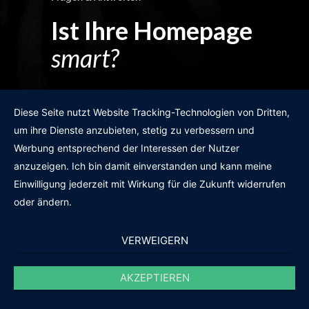
Ist Ihre Homepage
smart?
Egal wie man es dreht und wendet?
Diese Seite nutzt Website Tracking-Technologien von Dritten,
um ihre Dienste anzubieten, stetig zu verbessern und
Werbung entsprechend der Interessen der Nutzer
anzuzeigen. Ich bin damit einverstanden und kann meine
GRATIS WEBSITE-CHECK
Einwilligung jederzeit mit Wirkung für die Zukunft widerrufen
oder ändern.
VERWEIGERN
AKZEPTIEREN
© 2011-2020 |
des19n.at
|
iwant@des19n.at
|
+43 699 1990 19 19