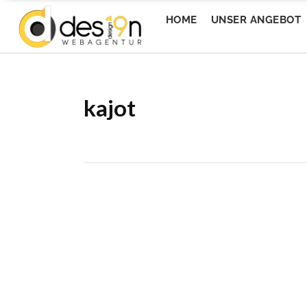
HOME
UNSER ANGEBOT
kajot
Messe Wels GmbH
1s
Messe Wels GmbH
1s
Wedesign
Ev
Wedesign
Ev
Welser Volksfest
To
Welser Volksfest
To
EventQuartier
Mi
EventQuartier
Mi
Livingbistro
Ti
Livingbistro
Ti
Imturm
Ca
Imturm
Ca
Da Wirt 4sFest
Ap
Da Wirt 4sFest
Ap
Donaualm Linz
Ho
Donaualm Linz