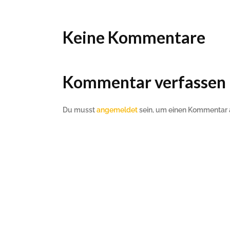
Ho
Wels im Bild
Da
Wels im Bild
Da
Planet first
Ab
Planet first
Keine Kommentare
Ab
Alp
Alp
Kommentar verfassen
Du musst
angemeldet
sein, um einen Kommentar