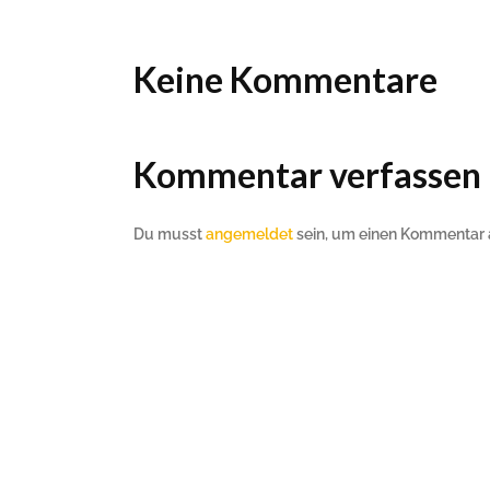
Ho
Wels im Bild
Da
Wels im Bild
Da
Planet first
Ab
Planet first
Keine Kommentare
Ab
Alp
Alp
Kommentar verfassen
Du musst
angemeldet
sein, um einen Kommentar