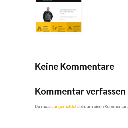
Ho
Wels im Bild
Da
Wels im Bild
Da
Planet first
Ab
Planet first
Ab
Alp
Alp
Keine Kommentare
Kommentar verfassen
Du musst
angemeldet
sein, um einen Kommentar