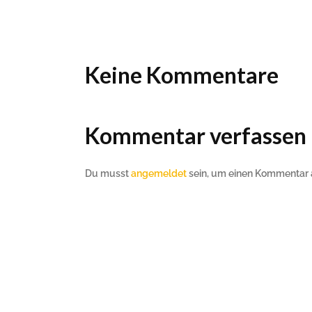
Ho
Wels im Bild
Da
Wels im Bild
Da
Planet first
Ab
Planet first
Ab
Keine Kommentare
Alp
Alp
Kommentar verfassen
Du musst
angemeldet
sein, um einen Kommentar