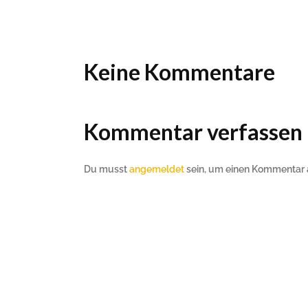
Ho
Wels im Bild
Da
Wels im Bild
Da
Planet first
Ab
Planet first
Ab
Keine Kommentare
Alp
Alp
Kommentar verfassen
Du musst
angemeldet
sein, um einen Kommentar