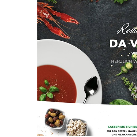
Ho
Wels im Bild
Da
Wels im Bild
Da
Planet first
Ab
Planet first
Ab
Alp
Alp