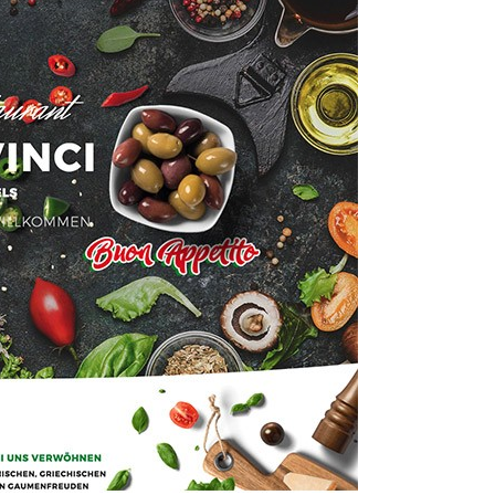
tel Denk
Glasfolierung
vinci Restaurant Wels
Glasfolierung
vinci Restaurant Wels
Lenzing-Stiftung
solut Bar Restaurant
Lenzing-Stiftung
solut Bar Restaurant
R.E.G.co.at
ine & Adriatic Golfsafari
R.E.G.co.at
ine & Adriatic Golfsafari
Aha! A/V-Systemintegratio
Aha! A/V-Systemintegratio
Uhrmann Gasgerätetechnik
Uhrmann Gasgerätetechnik
Malerei Farbenwerk
Malerei Farbenwerk
+Plusleasing 2019
+Plusleasing 2019
KFZ Hofmair
KFZ Hofmair