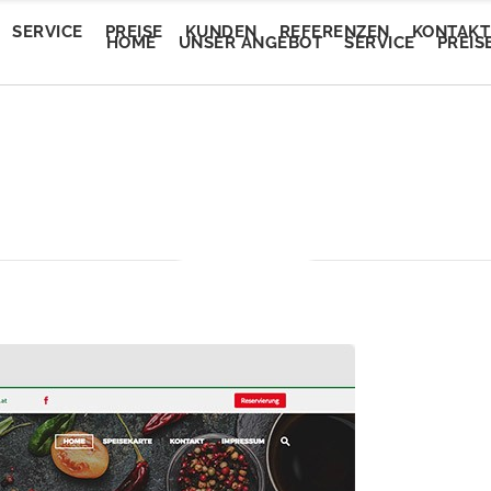
SERVICE
PREISE
KUNDEN
REFERENZEN
KONTAKT
HOME
UNSER ANGEBOT
SERVICE
PREIS
Trendautomobile
tEvent
Trendautomobile
tEvent
Lory Auto Wels
entalm
Lory Auto Wels
entalm
Autoputzerei
myam Linz
Autoputzerei
myam Linz
Pluscar
lan Welkovic
Pluscar
lan Welkovic
Plusleasing
schlmühle Gröbming
Plusleasing
schlmühle Gröbming
Schlafberatung Jost
fe Ring18
Schlafberatung Jost
fe Ring18
Schlafberatung Pachinger
partementhaus Beric
Schlafberatung Pachinger
partementhaus Beric
Dunstabzugsservice
tel Denk
Dunstabzugsservice