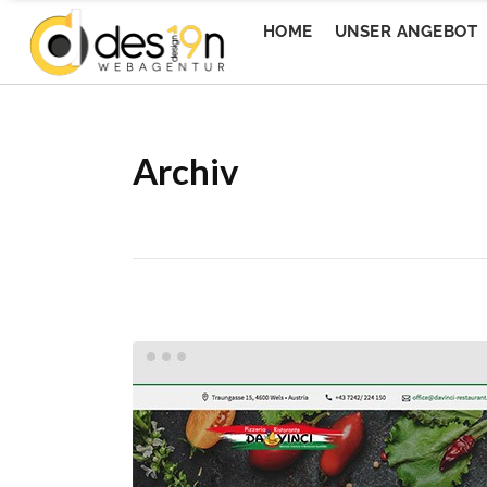
HOME
UNSER ANGEBOT
Archiv
Messe Wels GmbH
1s
Messe Wels GmbH
1s
Wedesign
Ev
Wedesign
Ev
Welser Volksfest
To
Welser Volksfest
To
EventQuartier
Mi
EventQuartier
Mi
Livingbistro
Ti
Livingbistro
Ti
Imturm
Ca
Imturm
Ca
Da Wirt 4sFest
Ap
Da Wirt 4sFest
Ap
Donaualm Linz
Ho
Donaualm Linz