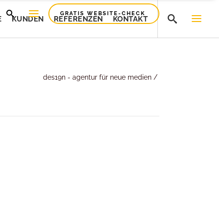
GRATIS WEBSITE-CHECK
E
KUNDEN
REFERENZEN
KONTAKT
Bridgelinz
des19n - agentur für neue medien
/
Bridgelinz
Smartfile
Smartfile
Preciplast
Preciplast
HFE Sicherheitstechnik
HFE Sicherheitstechnik
Competence Cuvees
Competence Cuvees
Bodybar
Bodybar
Feuerwehr Vöcklabruck
Feuerwehr Vöcklabruck
Beric-Elektrotechnik
Beric-Elektrotechnik