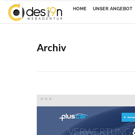
HOME
UNSER ANGEBOT
Archiv
Messe Wels GmbH
1s
Messe Wels GmbH
1s
Wedesign
Ev
Wedesign
Ev
Welser Volksfest
To
Welser Volksfest
To
EventQuartier
Mi
EventQuartier
Mi
Livingbistro
Ti
Livingbistro
Ti
Imturm
Ca
Imturm
Ca
Da Wirt 4sFest
Ap
Da Wirt 4sFest
Ap
Donaualm Linz
Ho
Donaualm Linz