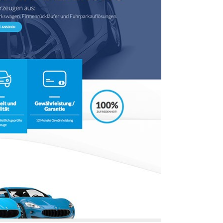
tel Denk
Glasfolierung
vinci Restaurant Wels
Glasfolierung
vinci Restaurant Wels
Lenzing-Stiftung
solut Bar Restaurant
Lenzing-Stiftung
solut Bar Restaurant
R.E.G.co.at
ine & Adriatic Golfsafari
R.E.G.co.at
ine & Adriatic Golfsafari
Aha! A/V-Systemintegratio
Aha! A/V-Systemintegratio
Uhrmann Gasgerätetechnik
Uhrmann Gasgerätetechnik
Malerei Farbenwerk
Malerei Farbenwerk
+Plusleasing 2019
+Plusleasing 2019
KFZ Hofmair
KFZ Hofmair