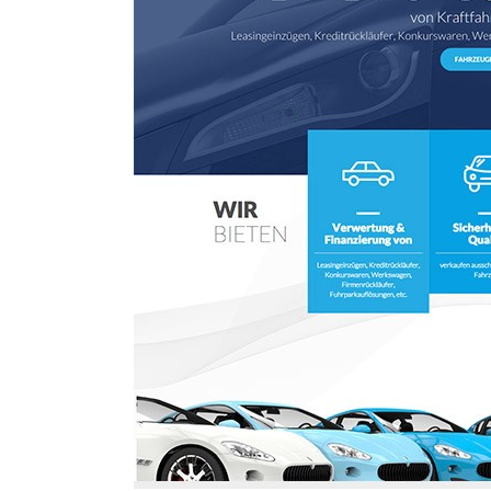
Ho
Wels im Bild
Da
Wels im Bild
Da
Planet first
Ab
Planet first
Ab
Alp
Alp