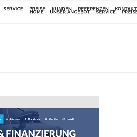
SERVICE
PREISE
KUNDEN
REFERENZEN
KONTAKT
HOME
UNSER ANGEBOT
SERVICE
PREIS
Trendautomobile
tEvent
Trendautomobile
tEvent
Lory Auto Wels
entalm
Lory Auto Wels
entalm
Autoputzerei
myam Linz
Autoputzerei
myam Linz
Pluscar
lan Welkovic
Pluscar
lan Welkovic
Plusleasing
schlmühle Gröbming
Plusleasing
schlmühle Gröbming
Schlafberatung Jost
fe Ring18
Schlafberatung Jost
fe Ring18
Schlafberatung Pachinger
partementhaus Beric
Schlafberatung Pachinger
partementhaus Beric
Dunstabzugsservice
tel Denk
Dunstabzugsservice