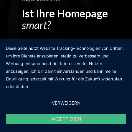
Ist Ihre Homepage
smart?
Egal wie man es dreht und wendet?
Diese Seite nutzt Website Tracking-Technologien von Dritten,
um ihre Dienste anzubieten, stetig zu verbessern und
Werbung entsprechend der Interessen der Nutzer
anzuzeigen. Ich bin damit einverstanden und kann meine
GRATIS WEBSITE-CHECK
Einwilligung jederzeit mit Wirkung für die Zukunft widerrufen
oder ändern.
VERWEIGERN
AKZEPTIEREN
© 2011-2020 |
des19n.at
|
iwant@des19n.at
|
+43 699 1990 19 19