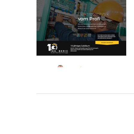
Ho
Wels im Bild
Da
Wels im Bild
Da
Planet first
Ab
Planet first
Ab
Alp
Alp