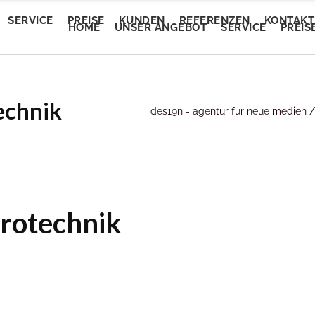
SERVICE
PREISE
KUNDEN
REFERENZEN
KONTAKT
HOME
UNSER ANGEBOT
SERVICE
PREIS
echnik
Trendautomobile
des19n - agentur für neue medien
tEvent
Trendautomobile
tEvent
Lory Auto Wels
entalm
Lory Auto Wels
entalm
Autoputzerei
myam Linz
Autoputzerei
myam Linz
Pluscar
lan Welkovic
Pluscar
lan Welkovic
Plusleasing
trotechnik
schlmühle Gröbming
Plusleasing
schlmühle Gröbming
Schlafberatung Jost
fe Ring18
Schlafberatung Jost
fe Ring18
Schlafberatung Pachinger
partementhaus Beric
Schlafberatung Pachinger
partementhaus Beric
Dunstabzugsservice
tel Denk
Dunstabzugsservice