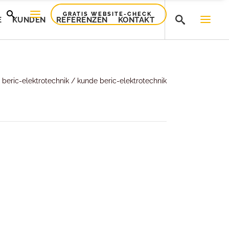
GRATIS WEBSITE-CHECK
E
KUNDEN
REFERENZEN
KONTAKT
Bridgelinz
/
beric-elektrotechnik
/
kunde beric-elektrotechnik
Bridgelinz
Smartfile
Smartfile
Preciplast
Preciplast
HFE Sicherheitstechnik
HFE Sicherheitstechnik
Competence Cuvees
Competence Cuvees
Bodybar
Bodybar
Feuerwehr Vöcklabruck
Feuerwehr Vöcklabruck
Beric-Elektrotechnik
Beric-Elektrotechnik