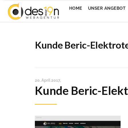
HOME
UNSER ANGEBOT
Kunde Beric-Elektrot
Messe Wels GmbH
1s
Messe Wels GmbH
1s
Wedesign
Ev
Wedesign
Ev
Welser Volksfest
To
Welser Volksfest
To
EventQuartier
Mi
EventQuartier
20. April 2017
Mi
Livingbistro
Kunde Beric-Elek
Ti
Livingbistro
Ti
Imturm
Ca
Imturm
Ca
Da Wirt 4sFest
Ap
Da Wirt 4sFest
Ap
Donaualm Linz
Ho
Donaualm Linz